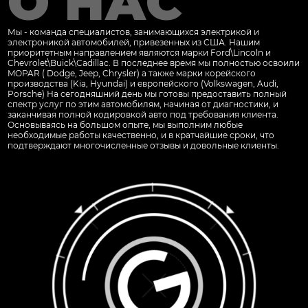
VOLKSWAGEN/AUDI
HONDA
KIA
PORSCHE
BMW
GM