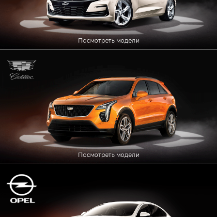
Посмотреть модели