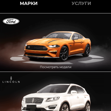
МАРКИ
УСЛ